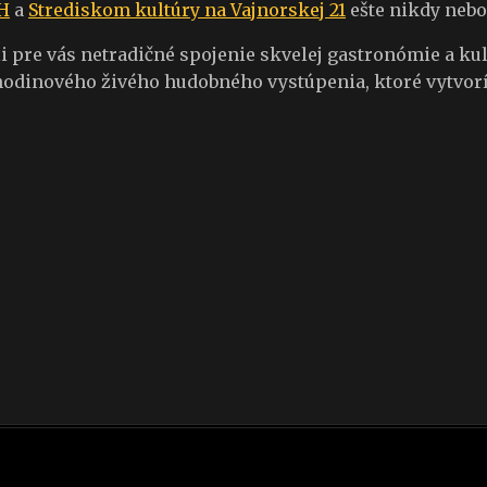
H
a
Strediskom kultúry na Vajnorskej 21
ešte nikdy nebo
i pre vás netradičné spojenie skvelej gastronómie a kul
vorhodinového živého hudobného vystúpenia, ktoré vytv