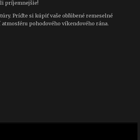
li príjemnejšie!
túry. Príďte si kúpiť vaše obľúbené remeselné
orí atmosféru pohodového víkendového rána.