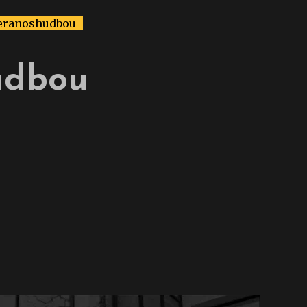
eranoshudbou
udbou